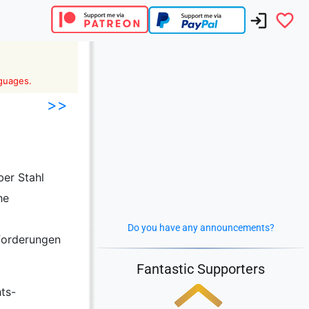
nguages.
>>
er Stahl
he
Do you have any announcements?
nforderungen
Fantastic Supporters
ts-