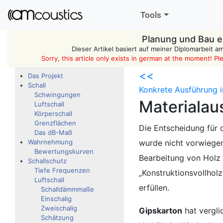
Tools
Planung und Bau e
Dieser Artikel basiert auf meiner Diplomarbeit a
Sorry, this article only exists in german at the moment! Pl
<<
Das Projekt
Schall
Konkrete Ausführung i
Schwingungen
Materialau
Luftschall
Körperschall
Grenzflächen
Die Entscheidung für
Das dB-Maß
Wahrnehmung
wurde nicht vorwiegen
Bewertungskurven
Bearbeitung von Holz
Schallschutz
Tiefe Frequenzen
„Konstruktionsvollhol
Luftschall
erfüllen.
Schalldämmmaße
Einschalig
Zweischalig
Gipskarton
hat vergli
Schätzung