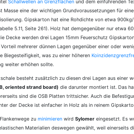
itel
Schallwellen an Grenzflächen
und dem einführenden Te
ist Masse eine der wichtigen Grundvoraussetzungen für eine
lisolierung. Gipskarton hat eine Rohdichte von etwa 900kg
abelle 5.11, Seite 261). Holz hat demgegenüber nur etwa 6
die Decke werden drei Lagen 15mm Feuerschutz Gipskarton
Vorteil mehrerer dünnen Lagen gegenüber einer oder weni
re Biegesteifigkeit, was zu einer höheren
Koinzidenzgrenzfr
 weiter erhöhen sollte.
schale besteht zusätzlich zu diesen drei Lagen aus einer w
, oriented strand board)
die darunter montiert ist. Das hat
erseits sind die OSB Platten trittsicher. Auch die Befestig
er der Decke ist einfacher in Holz als in reinem Gipskarto
Flankenwege zu
minimieren
wird
Sylomer
eingesetzt. Es w
elastischen Materialien deswegen gewählt, weil einerseits d