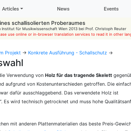
Articles
News
Events
ines schallisolierten Proberaumes
m Institut für Musikwissenschaft Wien 2013 bei Prof. Christoph Reuter
ease use online or in-browser translation services to read it in other la
m Projekt
->
Konkrete Ausführung - Schallschutz
->
swahl
 die Verwendung von
Holz für das tragende Skelett
gegenüb
d aufgrund von Kostenunterschieden getroffen. Die einfac
 war dafür ausschlaggebend. Das verwendete Holz ist
z“. Es wird technisch getrocknet und muss hohe Qualitätsa
chen mit anderen Plattenmaterialien das beste Preis-Gewich