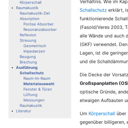
Verhältnis. Wie im Kap
Körperschall
Raumakustik
Schallschutz
erklärt, 
Raumakustik-Ziel
funktionierende Schal
Absorption
Poröse Absorber
(Fasold/Veres 2003, T
Resonanzabsorber
Reflexion
alle Wände und auch 
Streuung
(GKF) verwendet. Den 
Geometrisch
Impedanzen
Lagen, ist die geringe
Beugung
und die Schalldämmung
Brechung
Ausführung
Schallschutz
Die Decke der Vorsatz
Raum-im-Raum
Großspanplatten (OSB
Materialauswahl
Fenster & Türen
optische Gründe, ander
Lüftung
etwaigen Aufbauten unt
Messungen
Raumakustik
Literatur
Um
Körperschall
über 
gegenüber billigeren, 