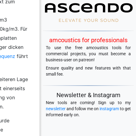
xt zum
/m3
00kg/m3. Für
platten
amcoustics for professionals
ger dicken
To use the free amcoustics tools for
commercial projects, you must become a
equenz
führt
business-user on patreon!
Ensure quality and new features with that
small fee.
eiteren Lage
 einerseits
Newsletter & Instagram
ung von
New tools are coming! Sign up to my
n.
newsletter
and follow me on
instagram
to get
informed early on.
urde
ie