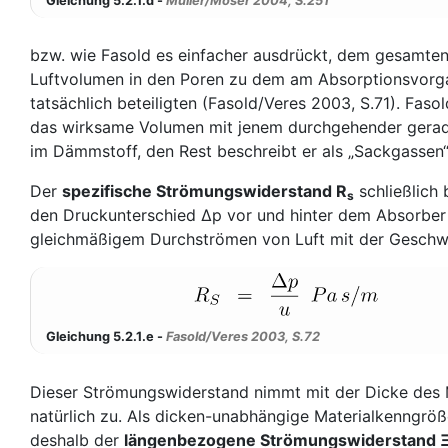
Gleichung 5.2.1.d -
Müller/Möser 2004, S.251
bzw. wie Fasold es einfacher ausdrückt, dem gesamte
Luftvolumen in den Poren zu dem am Absorptionsvorg
tatsächlich beteiligten (Fasold/Veres 2003, S.71). Fasol
das wirksame Volumen mit jenem durchgehender gerad
im Dämmstoff, den Rest beschreibt er als „Sackgassen“
Der
spezifische Strömungswiderstand R
schließlich 
s
den Druckunterschied Δp vor und hinter dem Absorber
gleichmäßigem Durchströmen von Luft mit der Geschwi
Gleichung 5.2.1.e -
Fasold/Veres 2003, S.72
Dieser Strömungswiderstand nimmt mit der Dicke des 
natürlich zu. Als dicken-unabhängige Materialkenngröß
deshalb der
längenbezogene Strömungswiderstand 