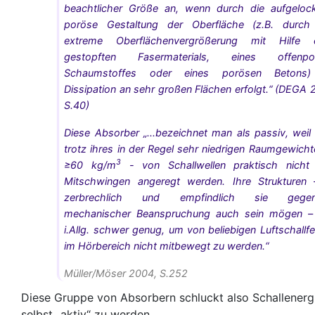
beachtlicher Größe an, wenn durch die aufgelock
poröse Gestaltung der Oberfläche (z.B. durch
extreme Oberflächenvergrößerung mit Hilfe e
gestopften Fasermaterials, eines offenpor
Schaumstoffes oder eines porösen Betons)
Dissipation an sehr großen Flächen erfolgt.“ (DEGA 
S.40)
Diese Absorber „...bezeichnet man als passiv, weil 
trotz ihres in der Regel sehr niedrigen Raumgewicht
3
≥60 kg/m
- von Schallwellen praktisch nich
Mitschwingen angeregt werden. Ihre Strukturen
zerbrechlich und empfindlich sie gegen
mechanischer Beanspruchung auch sein mögen –
i.Allg. schwer genug, um von beliebigen Luftschallfe
im Hörbereich nicht mitbewegt zu werden.“
Müller/Möser 2004, S.252
Diese Gruppe von Absorbern schluckt also Schallenerg
selbst „aktiv“ zu werden.