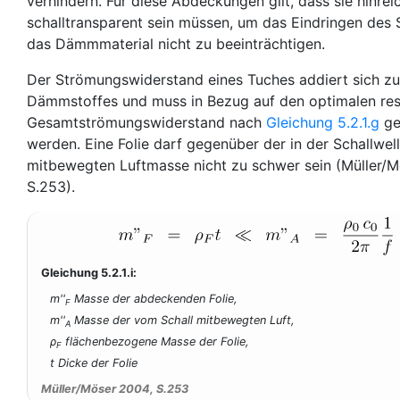
verhindern. Für diese Abdeckungen gilt, dass sie hinre
schalltransparent sein müssen, um das Eindringen des S
das Dämmmaterial nicht zu beeinträchtigen.
Der Strömungswiderstand eines Tuches addiert sich z
Dämmstoffes und muss in Bezug auf den optimalen res
Gesamtströmungswiderstand nach
Gleichung 5.2.1.g
ge
werden. Eine Folie darf gegenüber der in der Schallwel
mitbewegten Luftmasse nicht zu schwer sein (Müller/M
S.253).
Gleichung 5.2.1.i:
m''
Masse der abdeckenden Folie,
F
m''
Masse der vom Schall mitbewegten Luft,
A
ρ
flächenbezogene Masse der Folie,
F
t Dicke der Folie
Müller/Möser 2004, S.253