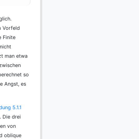
lich.
 Vorfeld
 Finite
nicht
tzt man etwa
 zwischen
berechnet so
e Angst, es
dung 5.1.1
 Die drei
ten von
d oblique