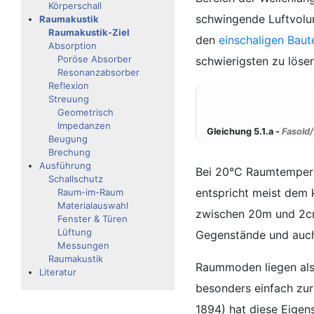
Körperschall
schwingende Luftvolum
Raumakustik
Raumakustik-Ziel
den
einschaligen Baut
Absorption
Poröse Absorber
schwierigsten zu löse
Resonanzabsorber
Reflexion
Streuung
Geometrisch
Impedanzen
Gleichung 5.1.a -
Fasold/
Beugung
Brechung
Ausführung
Bei 20°C Raumtemperat
Schallschutz
entspricht meist dem 
Raum-im-Raum
Materialauswahl
zwischen 20m und 2cm.
Fenster & Türen
Lüftung
Gegenstände und auch
Messungen
Raumakustik
Raummoden liegen als
Literatur
besonders einfach zu
1894) hat diese Eige