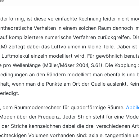
56
derförmig, ist diese vereinfachte Rechnung leider nicht mög
ntheoretische Verhalten in einem solchen Raum dennoch im
uf kompliziertere numerische Verfahren zurückgreifen. Die
 zerlegt dabei das Luftvolumen in kleine Teile. Dabei ist 
 Luftmolekül einzeln modelliert wird. Für gewöhnlich benu
 pro Wellenlänge (Müller/Möser 2004, S.61). Die Kopplung
edingungen an den Rändern modelliert man ebenfalls und 
rhält, wenn man die Punkte am Ort der Quelle auslenkt. Kein
erledigt.
c, dem Raummodenrechner für quaderförmige Räume.
Abbil
Moden über der Frequenz. Jeder Strich steht für eine Mode.
der Striche kennzeichnen dabei die drei verschiedenen Ar
echteckigen Volumen vorhanden sind: axiale, tangentiale un