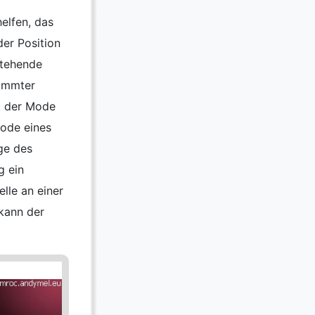
elfen, das
er Position
stehende
timmter
k der Mode
Mode eines
ge des
g ein
lle an einer
 kann der