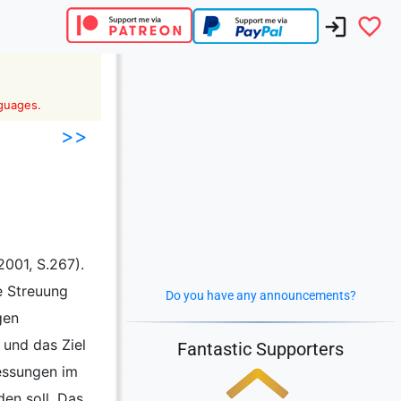
nguages.
>>
2001, S.267).
e Streuung
Do you have any announcements?
gen
 und das Ziel
Fantastic Supporters
messungen im
en soll. Das