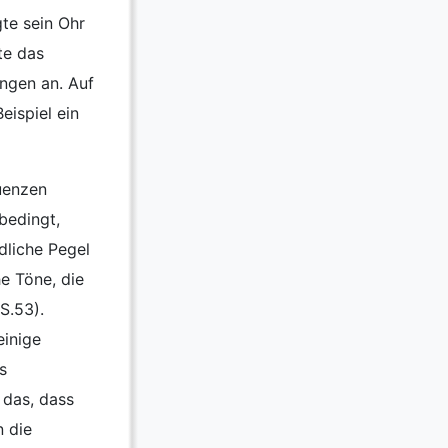
gte sein Ohr
te das
ngen an. Auf
eispiel ein
uenzen
bedingt,
dliche Pegel
e Töne, die
S.53).
einige
s
 das, dass
 die